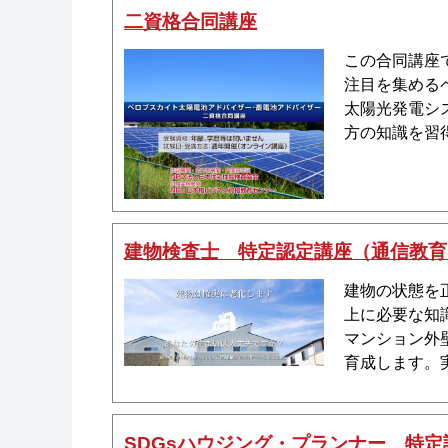
二資格合同講座
この合同講座
注目を集める
太陽光発電シ
方の知識を習
建物検査士 特定認定講座（通信教育
建物の状態を
上に必要な知
マンション外
育成します。
SDGsハウジング・プランナー 特