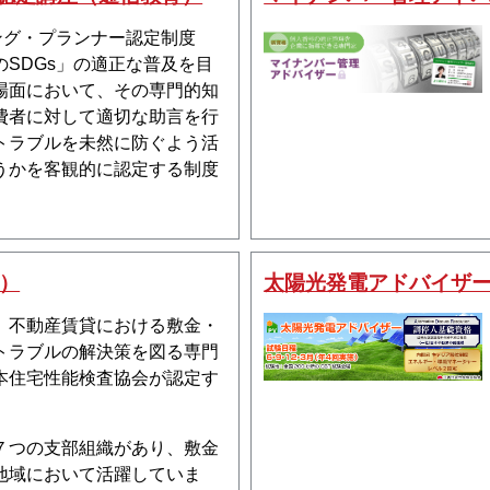
ジング・プランナー認定制度
のSDGs」の適正な普及を目
場面において、その専門的知
費者に対して適切な助言を行
トラブルを未然に防ぐよう活
うかを客観的に認定する制度
）
太陽光発電アドバイザ
、不動産賃貸における敷金・
トラブルの解決策を図る専門
本住宅性能検査協会が認定す
７つの支部組織があり、敷金
地域において活躍していま