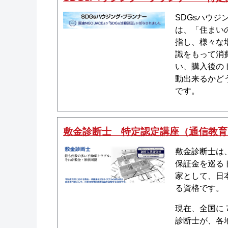
SDGsハウ
は、「住まい
指し、様々な
識をもって消
い、購入後の
動出来るかど
です。
敷金診断士 特定認定講座（通信教育
敷金診断士は
保証金を巡る
家として、日
る資格です。
現在、全国に
診断士が、各