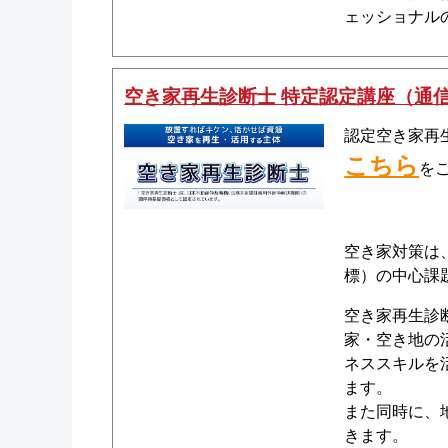
ェッショナル
空き家再生診断士 特定認定講座（通
認定空き家再
こちら
を
空き家対策は
標）の中心課
空き家再生診
家・空き地の
ネススキルを
ます。
また同時に、
きます。