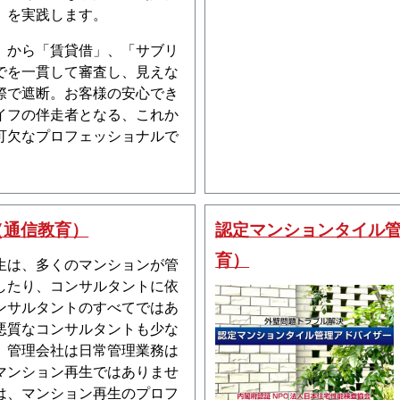
）を実践します。
」から「賃貸借」、「サブリ
でを一貫して審査し、見えな
際で遮断。お客様の安心でき
イフの伴走者となる、これか
可欠なプロフェッショナルで
（通信教育）
認定マンションタイル
育）
生は、多くのマンションが管
したり、コンサルタントに依
ンサルタントのすべてではあ
悪質なコンサルタントも少な
。管理会社は日常管理業務は
マンション再生ではありませ
は、マンション再生のプロフ