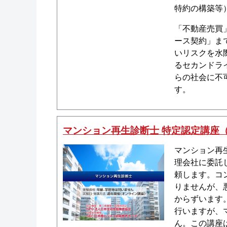
特約の構築等
「不動産売買
ース契約」ま
いリスクを水
るセカンドラ
らの社会に不
す。
マンション再生診断士 特定認定講座
マンション再
理会社に委託
頼します。コ
りませんが、
からずいます
行いますが、
ん。この講座