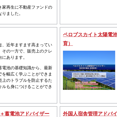
き家再生に不動産ファンドの
なりました。
ペロブスカイト太陽電
育）
は、近年ますます高まってい
、その一方で、販売上のクレ
向にあります。
蓄電池の基礎知識から、最新
でを幅広く学ぶことができま
売上のトラブルを防止するた
キルも身につけることができ
＋蓄電池アドバイザー
外国人宿舎管理アドバ