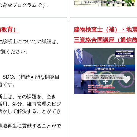
の育成プログラムです。
信教育）
建物検査士（補）・地
三資格合同講座（通信
生診断士についての詳細は、
ご覧ください。
、SDGs（持続可能な開発目
題です。
断士は、その課題を、空き
活用、処分、維持管理のビジ
活かして解決することができ
地域再生に貢献することがで