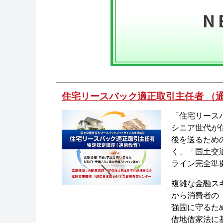
住宅リースバック適正取引主任者 （
「住宅リース
シニア世代が
後を送るため
く、「国土交
ライン完全準
複雑な金融ス
から消費者の
強固に守るた
借地借家法に