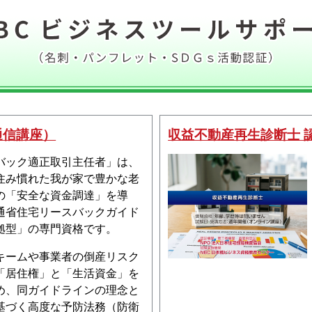
通信講座）
収益不動産再生診断士 
バック適正取引主任者」は、
住み慣れた我が家で豊かな老
の「安全な資金調達」を導
通省住宅リースバックガイド
拠型」の専門資格です。
キームや事業者の倒産リスク
「居住権」と「生活資金」を
め、同ガイドラインの理念と
基づく高度な予防法務（防衛