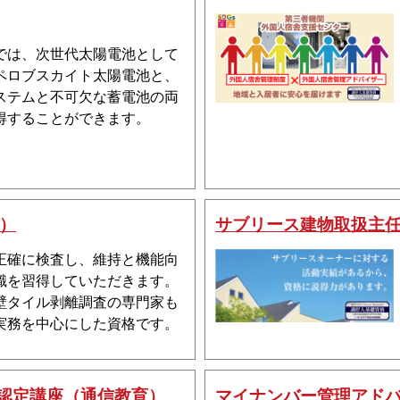
では、次世代太陽電池として
ペロブスカイト太陽電池と、
ステムと不可欠な蓄電池の両
得することができます。
）
サブリース建物取扱主
正確に検査し、維持と機能向
識を習得していただきます。
壁タイル剥離調査の専門家も
実務を中心にした資格です。
定認定講座（通信教育）
マイナンバー管理アド