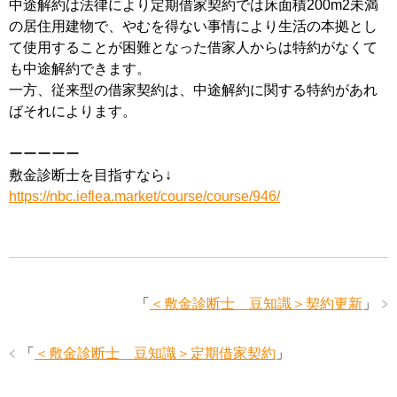
中途解約は法律により定期借家契約では床面積200m2未満
の居住用建物で、やむを得ない事情により生活の本拠とし
て使用することが困難となった借家人からは特約がなくて
も中途解約できます。
一方、従来型の借家契約は、中途解約に関する特約があれ
ばそれによります。
ーーーーー
敷金診断士を目指すなら↓
https://nbc.ieflea.market/course/course/946/
「
＜敷金診断士 豆知識＞契約更新
」
「
＜敷金診断士 豆知識＞定期借家契約
」