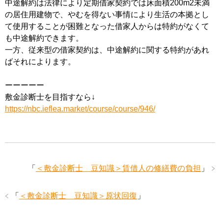
中途解約は法律により定期借家契約では床面積200m2未満
の居住用建物で、やむを得ない事情により生活の本拠とし
て使用することが困難となった借家人からは特約がなくて
も中途解約できます。
一方、従来型の借家契約は、中途解約に関する特約があれ
ばそれによります。
ーーーーー
敷金診断士を目指すなら↓
https://nbc.ieflea.market/course/course/946/
「
＜敷金診断士 豆知識＞賃借人の修繕費の負担
」
「
＜敷金診断士 豆知識＞原状回復
」